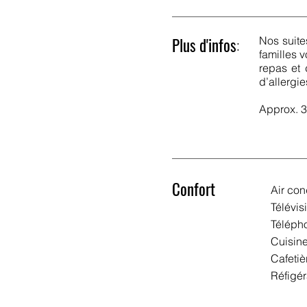
Plus d'infos
:
Nos suite
familles 
repas et 
d’allergie
Approx. 35
Confort
Air con
Télévis
Téléph
Cuisin
Cafetiè
Réfigér