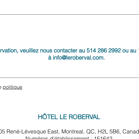
ervation, veuillez nous contacter au 514 286 2992 ou au
à
info@leroberval.com
.
re
politique
HÔTEL LE ROBERVAL
05 René-Lévesque East, Montreal, QC, H2L 5B6, Cana
Numéros d'établissement : 151642