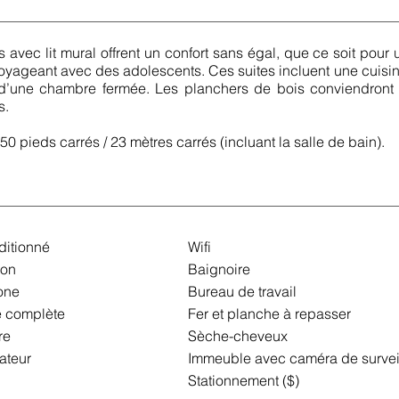
s avec lit mural offrent un confort sans égal, que ce soit pou
voyageant avec des adolescents. Ces suites incluent une cuisine
d’une chambre fermée. Les planchers de bois conviendront pa
s.
0 pieds carrés / 23 mètres carrés (incluant la salle de bain).
ditionné
Wifi
ion
Baignoire
one
Bureau de travail
e complète
Fer et planche à repasser
re
Sèche-cheveux
ateur
Immeuble avec caméra de survei
Stationnement ($)