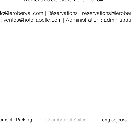
nfo@leroberval.com
| Réservations :
reservations@lerobe
g:
ventes@hotellabelle.com
| Administration :
administra
ement - Parking
Chambres et Suites
Long séjours