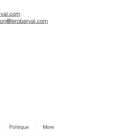
rval.com
tion@leroberval.com
We Accept
Politique
More