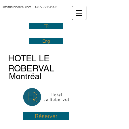
info@leroberval.com
1-877-552-2992
FR
Eng
HOTEL LE
ROBERVAL
Montréal
Réserver